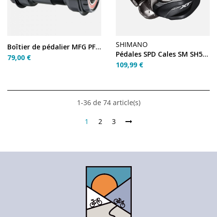
SHIMANO
Boîtier de pédalier MFG PF30 24 mm (46 EXT)
Pédales SPD Cales SM SH51 - PD-M8100 Deore XT
79,00 €
109,99 €
1-36 de 74 article(s)
1
2
3