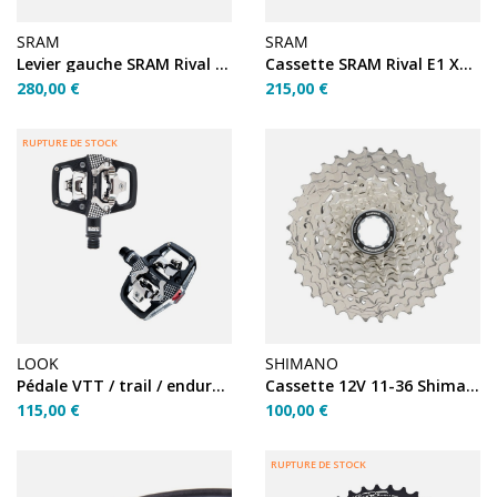
SRAM
SRAM
Levier gauche SRAM Rival E1 (durite 950 mm)
Cassette SRAM Rival E1 XG-1351 10-46 13V
280,00 €
215,00 €
RUPTURE DE STOCK
LOOK
SHIMANO
Pédale VTT / trail / enduro auto Look X-Track En Rage...
Cassette 12V 11-36 Shimano CS-HG710-12V
115,00 €
100,00 €
RUPTURE DE STOCK