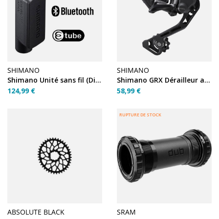
SHIMANO
SHIMANO
Shimano Unité sans fil (Di2 spec.) EW-WU111
Shimano GRX Dérailleur arrière RD-RX400 10 vitesses
124,99 €
58,99 €
RUPTURE DE STOCK
ABSOLUTE BLACK
SRAM