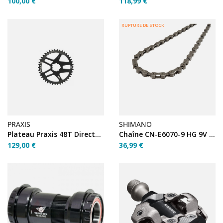
100,00 €
118,99 €
RUPTURE DE STOCK
PRAXIS
SHIMANO
Plateau Praxis 48T Directmount SRAM (3 vis) Wave Road
Chaîne CN-E6070-9 HG 9V E-Bike 138 maillons
129,00 €
36,99 €