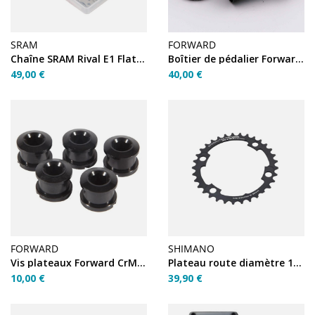
SRAM
FORWARD
Chaîne SRAM Rival E1 Flattop 12V 126 maillons
Boîtier de pédalier Forward BSA Euro externe – Black
49,00 €
40,00 €
FORWARD
SHIMANO
Vis plateaux Forward CrMo 6.5mm Noir
Plateau route diamètre 110 inter 33T noir X110
10,00 €
39,90 €