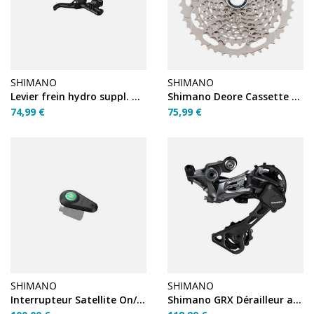
SHIMANO
SHIMANO
Levier frein hydro suppl. G - Shimano BL-RX812 GRX
Shimano Deore Cassette CS-M4100-10 10 vitesses 11-46T
74,99 €
75,99 €
SHIMANO
SHIMANO
Interrupteur Satellite On/Off – EW-SW300
Shimano GRX Dérailleur arrière RD-RX812 11 vitesses