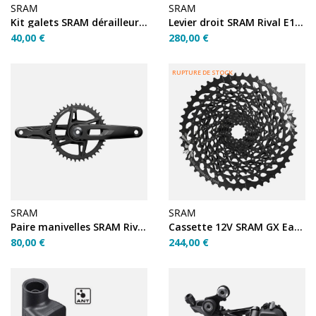
SRAM
SRAM
Kit galets SRAM dérailleur Sync GX B1/B2 Eagle 12V
Levier droit SRAM Rival E1 (durite 1800 mm)
40,00 €
280,00 €
RUPTURE DE STOCK
SRAM
SRAM
Paire manivelles SRAM Rival E1 XPLR DUB Wide 170mm
Cassette 12V SRAM GX Eagle XG-1275 10-50
80,00 €
244,00 €