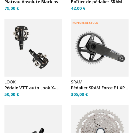
Plateau Absolute Black ovale 42 dents SRAM 1x11
Boîtier de pédalier SRAM DUB BSA Road Wide
79,00 €
42,00 €
RUPTURE DE STOCK
LOOK
SRAM
Pédale VTT auto Look X-Track Gravel Gris Foncé (PR)
Pédalier SRAM Force E1 XPLR 1X DUB Wide 165mm 42T
50,00 €
305,00 €