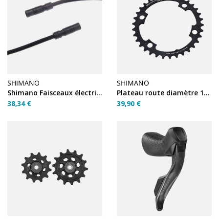
SHIMANO
SHIMANO
Shimano Faisceaux électriques EW-SD50 Di2 500mm externe
Plateau route diamètre 110 inter 34T noir X110 (Shimano)
38,34 €
39,90 €