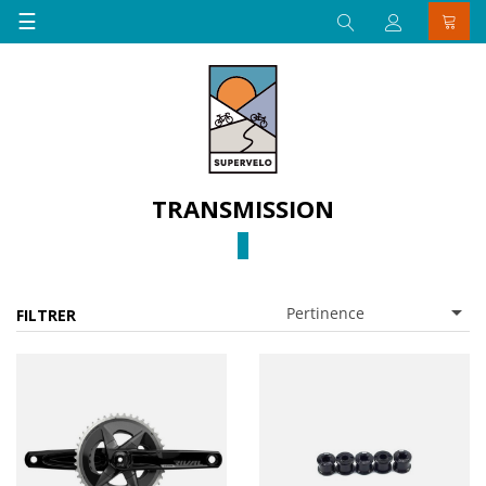
Basculer
☰
la
navigation
TRANSMISSION

Pertinence
FILTRER