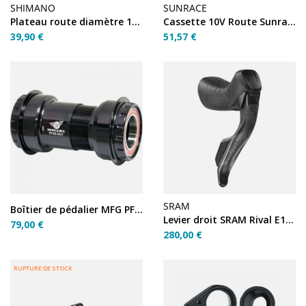
SHIMANO
SUNRACE
Plateau route diamètre 110 inter 33T noir X110
Cassette 10V Route Sunrace CSRS0 Metallic 11-32 (Shimano)
39,90 €
51,57 €
SRAM
Boîtier de pédalier MFG PF30 24 mm (46 EXT)
Levier droit SRAM Rival E1 (durite 1800 mm)
79,00 €
280,00 €
RUPTURE DE STOCK