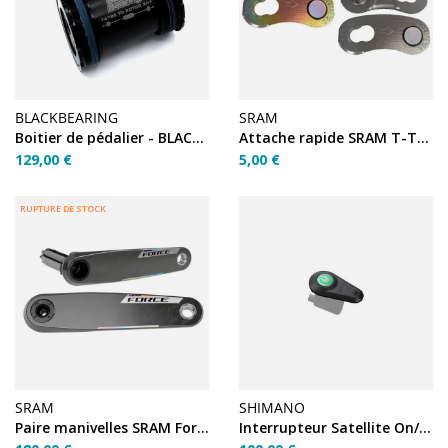
BLACKBEARING
SRAM
Boitier de pédalier - BLACKBEARING - t47 - 86/92 - 30 - céra
Attache rapide SRAM T-TYPE EAGLE 12V
129,00 €
5,00 €
RUPTURE DE STOCK
SRAM
SHIMANO
Paire manivelles SRAM Force e1 dub 165mm
Interrupteur Satellite On/Off – EW-SW300