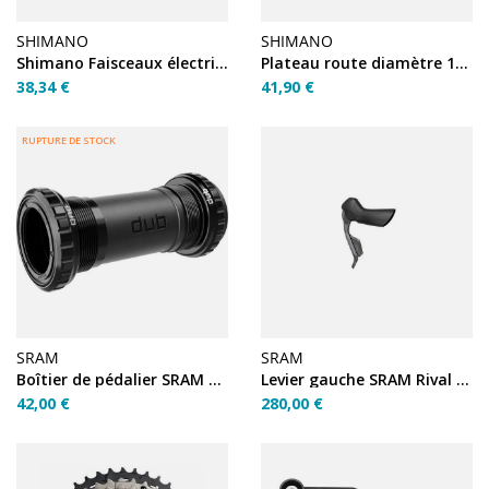
SHIMANO
SHIMANO
Shimano Faisceaux électriques EW-SD50 Di2 500mm externe
Plateau route diamètre 110 inter 42T noir X110 TA 12V 4...
38,34 €
41,90 €
RUPTURE DE STOCK
SRAM
SRAM
Boîtier de pédalier SRAM DUB BSA Road Wide
Levier gauche SRAM Rival E1 (durite 950 mm)
42,00 €
280,00 €