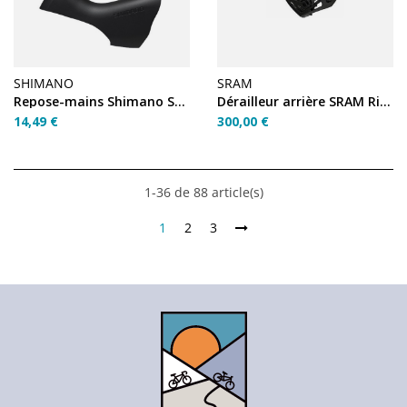
SHIMANO
SRAM
Repose-mains Shimano ST-6800 / ST-5800 / ST-4700 /...
Dérailleur arrière SRAM Rival eTap AXS XPLR 12v
14,49 €
300,00 €
1-36 de 88 article(s)
1
2
3