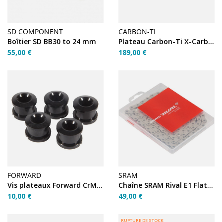
SD COMPONENT
CARBON-TI
Boîtier SD BB30 to 24 mm
Plateau Carbon-Ti X-Carboring Evo 36 dents 110mm
55,00 €
189,00 €
FORWARD
SRAM
Vis plateaux Forward CrMo 6.5mm Noir
Chaîne SRAM Rival E1 Flattop 12V 126 maillons
10,00 €
49,00 €
RUPTURE DE STOCK