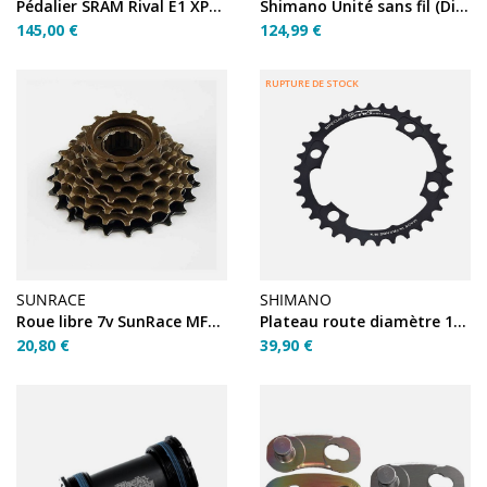
Pédalier SRAM Rival E1 XPLR 1X DUB Wide 170mm 42T
Shimano Unité sans fil (Di2 spec.) EW-WU111
145,00 €
124,99 €
RUPTURE DE STOCK
SUNRACE
SHIMANO
Roue libre 7v SunRace MFR30 13‑25 dents
Plateau route diamètre 110 inter 34T noir X110 (Shimano)
20,80 €
39,90 €