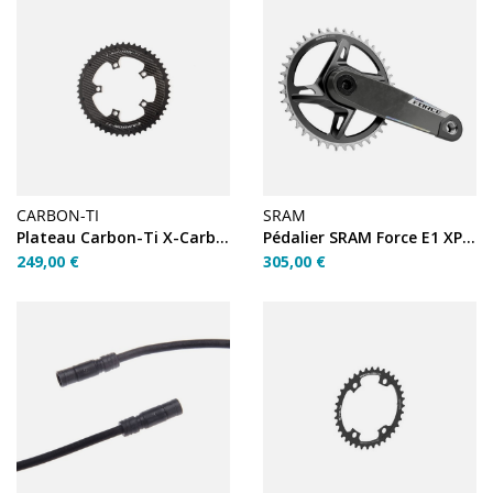
CARBON-TI
SRAM
Plateau Carbon-Ti X-Carboring Evo 52 dents 110mm
Pédalier SRAM Force E1 XPLR 1X DUB Wide 165mm 42T
249,00 €
305,00 €