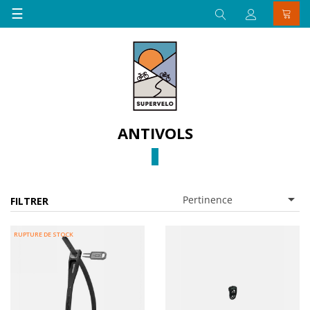
Basculer
☰
la
navigation
ANTIVOLS

Pertinence
FILTRER
RUPTURE DE STOCK