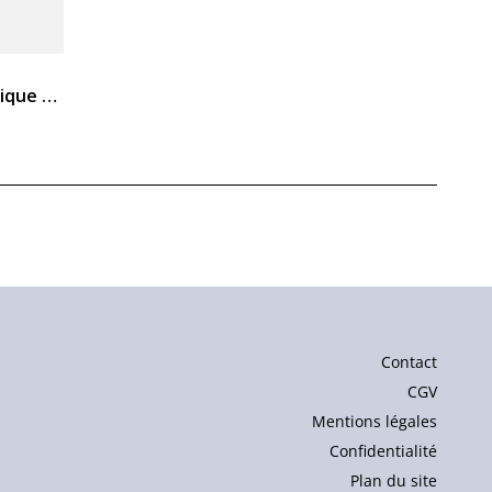
Barre énergétique ATLET biologique noix de macadamia...
Contact
CGV
Mentions légales
Confidentialité
Plan du site