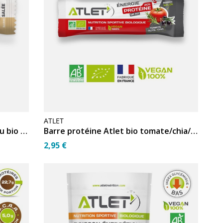
ATLET
Barre Atlet salée pistache / cajou bio 25g
Barre protéine Atlet bio tomate/chia/olive 30g
2,95 €