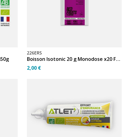
226ERS
450g
Boisson Isotonic 20 g Monodose x20 Fruits Rouges R202
2,00 €