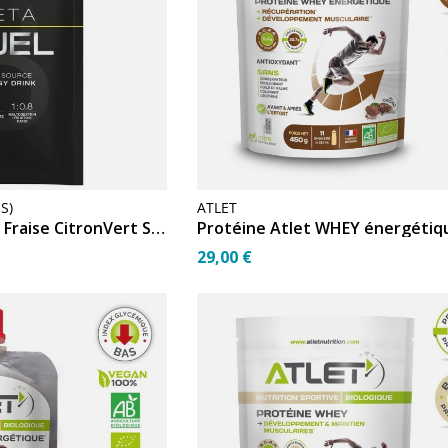
S)
ATLET
SIS Beta Fuel 80 15 Fraise CitronVert Sachet 82g
29,00 €