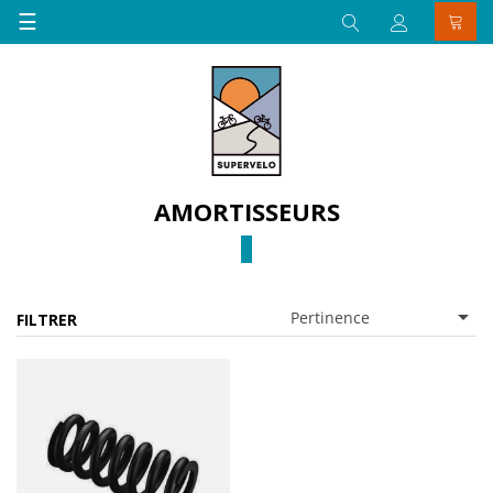
Basculer
☰
la
navigation
AMORTISSEURS

Pertinence
FILTRER