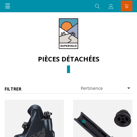
Basculer
☰
la
navigation
PIÈCES DÉTACHÉES

Pertinence
FILTRER