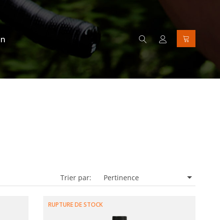
on

Trier par:
Pertinence
RUPTURE DE STOCK