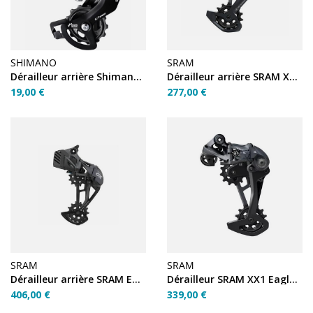
SHIMANO
SRAM
Dérailleur arrière Shimano Tourney RD-TY300 6/7v
Dérailleur arrière SRAM X01 Eagle 12v chape longue 52D
19,00 €
277,00 €
SRAM
SRAM
Dérailleur arrière SRAM Eagle GX AXS 12v Noir 52 dents
Dérailleur SRAM XX1 Eagle 12v 52T Gris lunaire
406,00 €
339,00 €