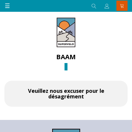
Basculer
☰
la
navigation
BAAM
Veuillez nous excuser pour le
désagrément