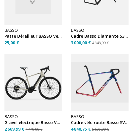
BASSO
BASSO
Patte Dérailleur BASSO Vega
Cadre Basso Diamante 53 cm – Occasion
25,00 €
3 000,00 €
4 848,99 €
BASSO
BASSO
Gravel électrique Basso Vega M reconditionné
Cadre vélo route Basso SV Viola Galaxy 53
2 669,99 €
4 840,75 €
4 449,99 €
5 695,00 €