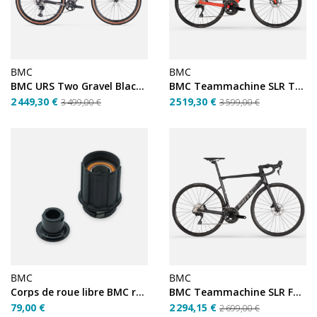
BMC
BMC
BMC URS Two Gravel Black White Taille S (2026)
BMC Teammachine SLR Three Taille 54
2 449,30 €
2 519,30 €
3 499,00 €
3 599,00 €
BMC
BMC
Corps de roue libre BMC roues 2026
BMC Teammachine SLR Four Taille 51
79,00 €
2 294,15 €
2 699,00 €