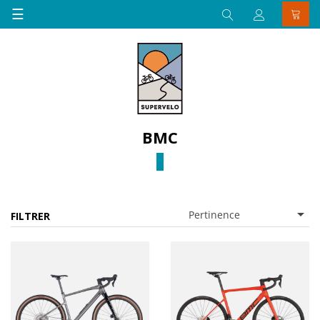
Basculer
☰
la
navigation
BMC

Pertinence
FILTRER