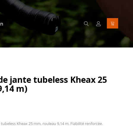
on
de jante tubeless Kheax 25
,14 m)
 tubeless Kheax 25 mm, rouleau 9,14 m. Fiabilité renforcée.