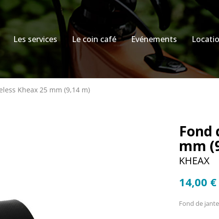
Les services
Le coin café
Evénements
Locati
eless Kheax 25 mm (9,14 m)
Fond 
mm (9
KHEAX
14,00 €
Fond de jante