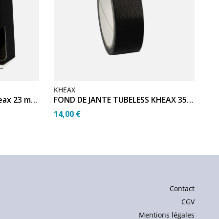
KHEAX
KH
Fond de jante tubeless Kheax 23 mm (9,14 m)
FOND DE JANTE TUBELESS KHEAX 35MM (ROULEAU DE 9.14M)
14,00 €
20
Contact
CGV
Mentions légales