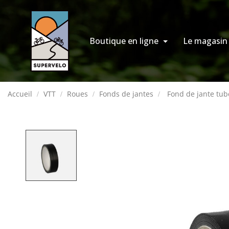
Boutique en ligne
Le magasin
Accueil
VTT
Roues
Fonds de jantes
Fond de jante tub