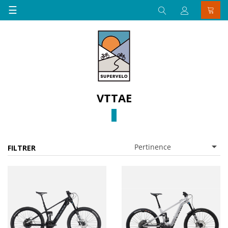
Basculer
☰
la
navigation
VTTAE

Pertinence
FILTRER