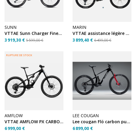
SUNN
MARIN
VTTAE Sunn Charger Finest L
VTTAE assistance légère Marin Riftzone EL2 M
3 919,30 €
3 899,40 €
5 599,00 €
6 499,00 €
RUPTURE DE STOCK
AMFLOW
LEE COUGAN
VTTAE AMFLOW PX CARBON M
Lee cougan Flö carbon pure black Sram 90
6 999,00 €
6 899,00 €