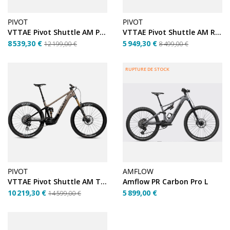
PIVOT
PIVOT
VTTAE Pivot Shuttle AM Pro XO – Mojave – Taille XL
VTTAE Pivot Shuttle AM Ride XT – Blue
8 539,30 €
5 949,30 €
12 199,00 €
8 499,00 €
RUPTURE DE STOCK
PIVOT
AMFLOW
VTTAE Pivot Shuttle AM Team XX – Mojave – Taille XL
Amflow PR Carbon Pro L
10 219,30 €
5 899,00 €
14 599,00 €