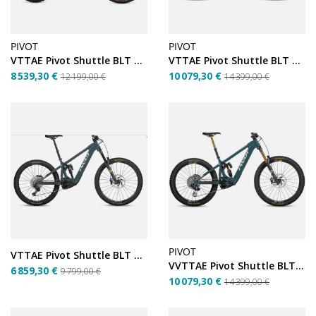
PIVOT
PIVOT
VTTAE Pivot Shuttle BLT Bosch Pro XO – Blue Scrub –...
VTTAE Pivot Shuttle BLT Bosch Team XX – Blue Scrub –...
8 539,30 €
10 079,30 €
12 199,00 €
14 399,00 €
PIVOT
VTTAE Pivot Shuttle BLT Bosch Ride 70/90 – Willow Green –...
VVTTAE Pivot Shuttle BLT Bosch Team XX – Willow Green –...
6 859,30 €
9 799,00 €
10 079,30 €
14 399,00 €